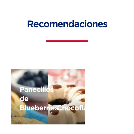
Recomendaciones
Panecillos
de
Blueberries
Chocoflan