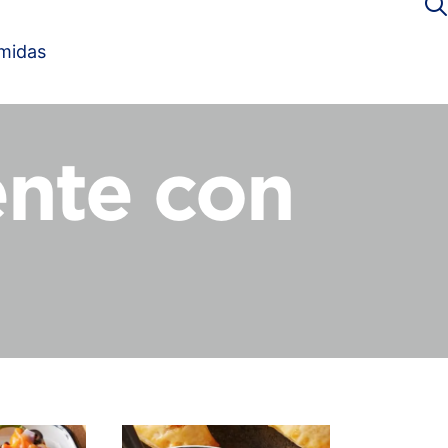
omidas
ente con