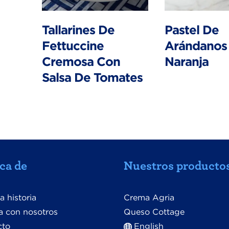
Tallarines De
Pastel De
Fettuccine
Arándanos
Cremosa Con
Naranja
Salsa De Tomates
ca de
Nuestros producto
a historia
Crema Agria
a con nosotros
Queso Cottage
cto
English