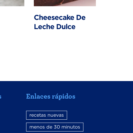
Cheesecake De
Leche Dulce
s
Enlaces rápidos
recetas nuevas
menos de 30 minutos