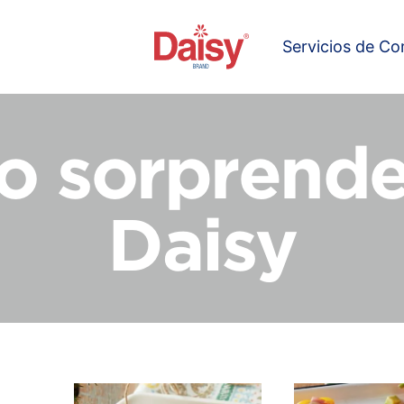
Servicios de C
o sorprend
Daisy