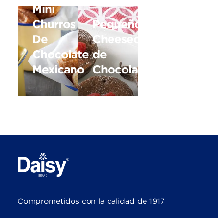
Mini
Churros
Pequeños
De
Cheesecakes
Chocolate
de
Mexicano
Chocolate
Comprometidos con la calidad de 1917