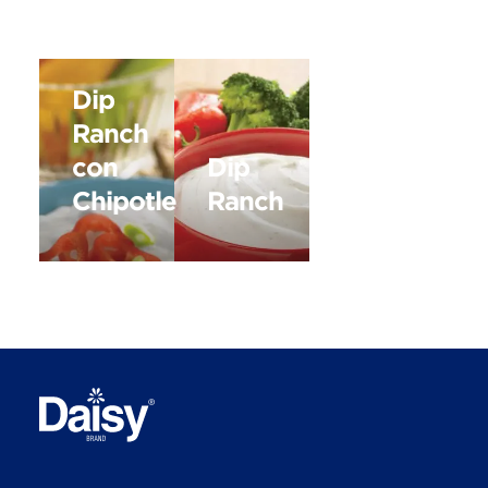
Dip
Ranch
con
Dip
Chipotle
Ranch