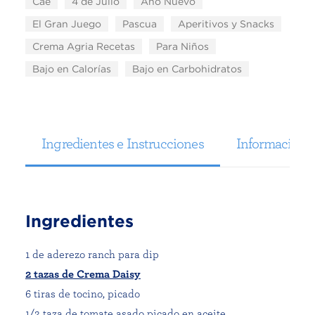
Cae
4 de Julio
Año Nuevo
El Gran Juego
Pascua
Aperitivos y Snacks
Crema Agria Recetas
Para Niños
Bajo en Calorías
Bajo en Carbohidratos
Ingredientes e Instrucciones
Información N
Ingredientes
1 de aderezo ranch para dip
2 tazas de Crema Daisy
6 tiras de tocino, picado
1/2 taza de tomate asado picado en aceite