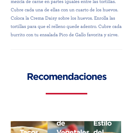
mezcla de carne en partes iguales entre las tortillas.
Cubre cada una de ellas con un cuarto de los huevos.
Coloca la Crema Daisy sobre los huevos. Enrolla las
tortillas para que el relleno quede adentro. Cubre cada
burrito con tu ensalada Pico de Gallo favorita y sirve.
Recomendaciones
Bocadillos
de
Tortillas
Tacos
al
de
Estilo
Tacos
Vegetales
del