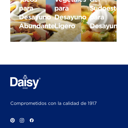
para
para
Sudoeste
Desayuno
Desayuno
para
Abundante
Ligero
Desayuno
Comprometidos con la calidad de 1917