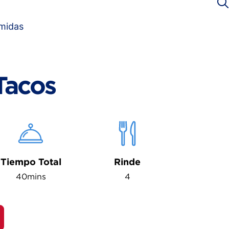
omidas
Tacos
Tiempo Total
Rinde
40mins
4