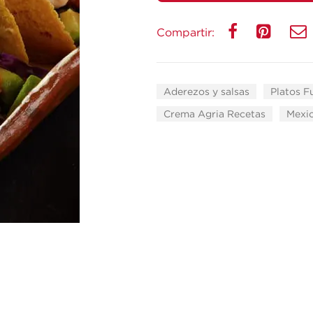
Compartir:
Aderezos y salsas
Platos F
Crema Agria Recetas
Mexi