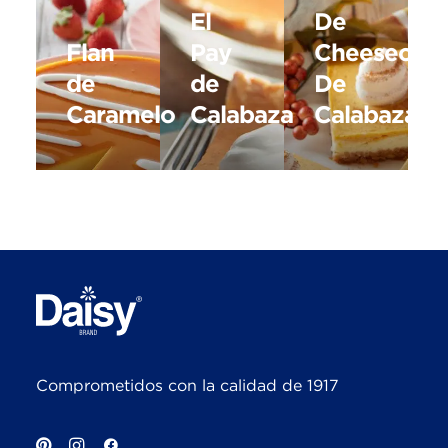
El
De
Flan
Pay
Cheesecak
de
de
De
Caramelo
Calabaza
Calabaza
Comprometidos con la calidad de 1917