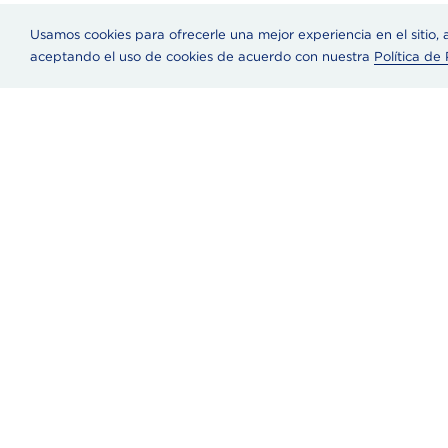
Usamos cookies para ofrecerle una mejor experiencia en el sitio, an
aceptando el uso de cookies de acuerdo con nuestra
Política de
Dietético
Acer
Nuestr
Comprometidos con la calidad
Trabaj
de 1917
Conta
Pregun