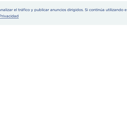
alizar el tráfico y publicar anuncios dirigidos. Si continúa utilizando e
 Privacidad
ca de
Nuestros producto
a historia
Crema Agria
a con nosotros
Queso Cottage
cto
English
tas frecuentes